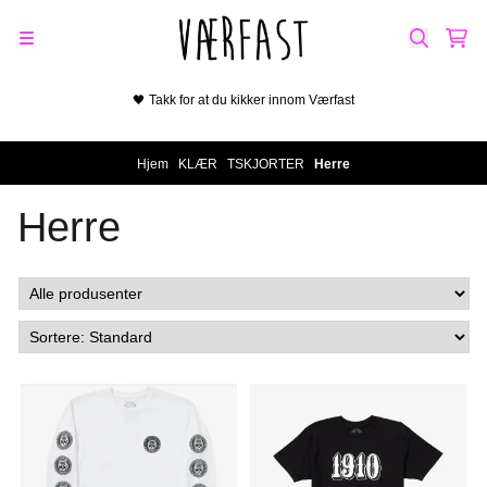
Hopp til innhold
🖤 Takk for at du kikker innom Værfast
Hjem
/
KLÆR
/
TSKJORTER
/
Herre
Herre
På lager i
På lager i
M
S, M, L, XL