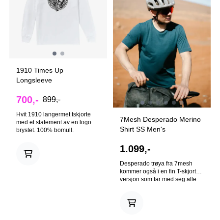
På lager i
På lager i
S, M, L, XL
M, L, XL, XXL
1910 Times Up
Longsleeve
700,-
899,-
Hvit 1910 langermet tskjorte
7Mesh Desperado Merino
med et statement av en logo på
Shirt SS Men's
brystet. 100% bomull.
1.099,-
Desperado trøya fra 7mesh
kommer også i en fin T-skjorte
versjon som tar med seg alle
de kjente og kjære
egenskapene fra den originale
klassikeren. 47% merino og
53% polyester gjør denne trøya
På lager i
Ikke på lager
luktfri, stilren, slitesterk og