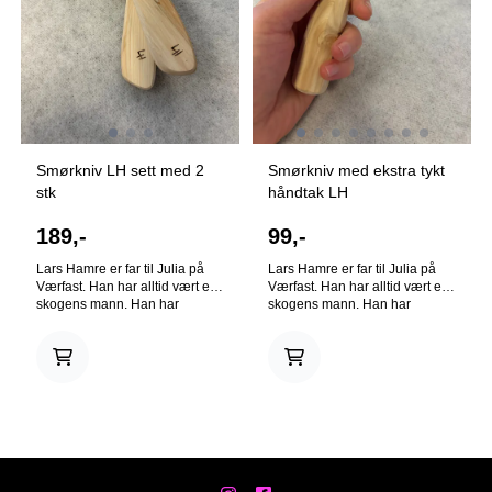
Smørkniv LH sett med 2
Smørkniv med ekstra tykt
stk
håndtak LH
189,-
99,-
Lars Hamre er far til Julia på
Lars Hamre er far til Julia på
Værfast. Han har alltid vært en
Værfast. Han har alltid vært en
skogens mann. Han har
skogens mann. Han har
arbeidet med manuell hogst,
arbeidet med manuell hogst,
rydding og planting av skog.
rydding og planting av skog.
Med mye tid i de svenske
Med mye tid i de svenske
skogene så har han funnet
skogene så har han funnet
inspirasjon og råvarer til
inspirasjon og råvarer til
knivene sine. Disse
knivene sine. Disse
smørknivene er gode å holde i
smørknivene er gode å holde i
og er fine å se på. Perfekt som
og er fine å se på, med ekstra
vertinnegave, julegave eller
tykt håndtak som er godt å
bare som en oppgradering i
holde i. Perfekt som