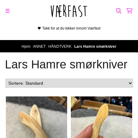
Hopp til innhold
🖤 Takk for at du kikker innom Værfast
Hjem
/
ANNET
/
HÅNDTVERK
/
Lars Hamre smørkniver
Lars Hamre smørkniver