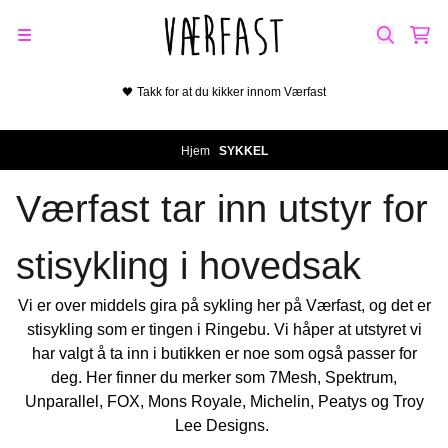
Hopp til innhold
🖤 Takk for at du kikker innom Værfast
Hjem
/
SYKKEL
På lager i
På lager i
Værfast tar inn utstyr for
24
M, L, XL
stisykling i hovedsak
Vi er over middels gira på sykling her på Værfast, og det er
stisykling som er tingen i Ringebu. Vi håper at utstyret vi
har valgt å ta inn i butikken er noe som også passer for
deg. Her finner du merker som 7Mesh, Spektrum,
Unparallel, FOX, Mons Royale, Michelin, Peatys og Troy
Lee Designs.