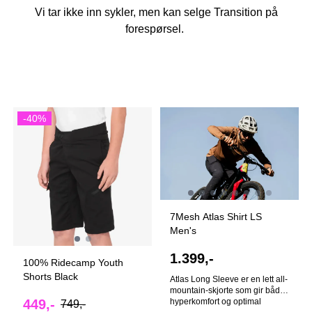
Vi tar ikke inn sykler, men kan selge Transition på
forespørsel.
-40%
På lager i
På lager i
S, M, L, XL
L, XL
7Mesh Atlas Shirt LS
Men's
1.399,-
100% Ridecamp Youth
Shorts Black
Atlas Long Sleeve er en lett all-
mountain-skjorte som gir både
hyperkomfort og optimal
449,-
749,-