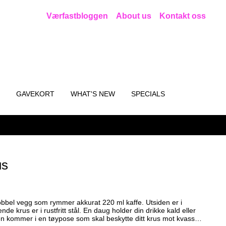
Værfastbloggen
About us
Kontakt oss
GAVEKORT
WHAT'S NEW
SPECIALS
us
bbel vegg som rymmer akkurat 220 ml kaffe. Utsiden er i
tt stål. En daug holder din drikke kald eller
n kommer i en tøypose som skal beskytte ditt krus mot kvasse