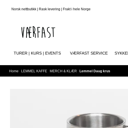
Skip to content
Norsk nettbutikk | Rask levering | Frakt i hele Norge
TURER | KURS | EVENTS
VÆRFAST SERVICE
SYKKE
Home
/
LEMMEL KAFFE
/
MERCH & KLÆR
/
Lemmel Daug krus