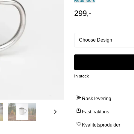
Read More
ting og ha
299,-
Choose Design
In stock
Rask levering
Fast fraktpris
Kvalitetsprodukter