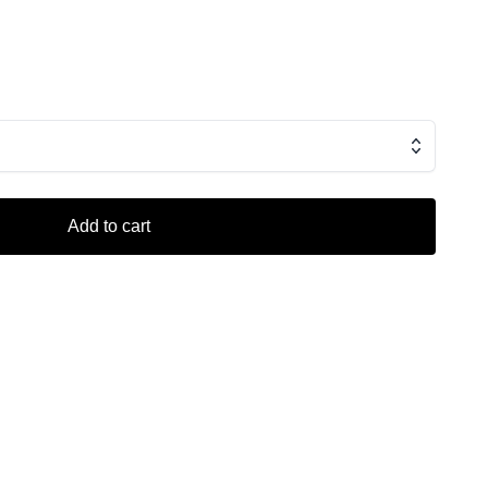
rde mennesker. NB! Tåler ikke maskinvask.
Add to cart