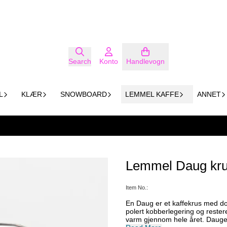
Search
Konto
Handlevogn
L
KLÆR
SNOWBOARD
LEMMEL KAFFE
ANNET
Lemmel Daug kr
Item No.:
En Daug er et kaffekrus med do
polert kobberlegering og resterende krus er i rustfri
varm gjennom hele året. Dauge