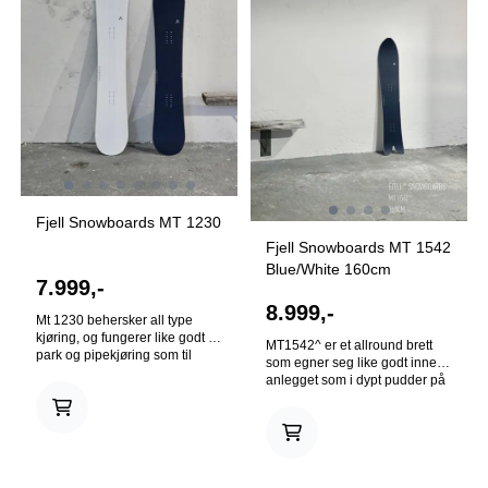
På lager i
Ikke på lager
154
Fjell Snowboards MT 1230
Fjell Snowboards MT 1542
Blue/White 160cm
7.999,-
8.999,-
Mt 1230 behersker all type
kjøring, og fungerer like godt i
MT1542^ er et allround brett
park og pipekjøring som til
som egner seg like godt inne i
storfjell. Nose til tail trekjerne
anlegget som i dypt pudder på
med relativt myk fleks gjør Mt
fjellet og i skogen. Flyter som
1230 til et lekent og lett brett å
en drøm og svinger seg raskt
kjøre. Brettet innehar likevel en
mellom trærne. MT1542^ is a
stabilitet som gjør at man får
stable board with a surfy feel
god mestringsfølelse, også i
that floats very well in powder
bratte fjellsider og pillowdrops.
due to its big nose, hybrid