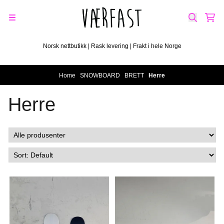
Skip to content
Norsk nettbutikk | Rask levering | Frakt i hele Norge
Home
/
SNOWBOARD
/
BRETT
/
Herre
Herre