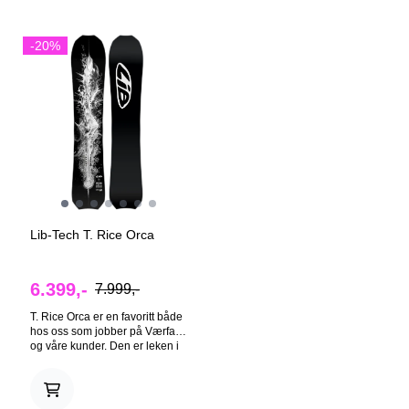
pudderunnet ditt. Absolutt
Det allsidige designet, med dyp
kontroll i alt terreng er
sidecut, er perfekt for surf-
innebygd i dette vidundret.
fokuserte, skianlegg-vennlige
-20%
Max Warbingtons finjusterte
kjørere som vil ha et brett de
"can do"-brett Freestyles alt
kan bruke hver dag. Den store,
terreng sammen med gjengen
flytende nosen synker nesten
din Max's kunst økosublimert
ikke i pudder, og den
på toppen og inn i en robust
oppsvingte tailen gir deg frihet
sintret base Brettkunst: Max
til å utforske utenfor løypa og
Warbington @69max420
utføre freestyle-triks. Det beste
pudderbrettet for skianlegg
gjennom tidene. •
VOLUMSHIFTED - KJØR
BRETTET 2-10 CM KORTERE
ENN DET DU VANLIGVIS
VILLE BRUKT. • FLYDENDE,
Lib-Tech T. Rice Orca
SSVINGENDE, RETNINGSLØS
FREERIDER • HERJER MED
SKIANLEGG / ELSKER
6.399,-
7.999,-
ABSOLUTT EN PUDERDAG •
RASK, ROBUST SINTERED
T. Rice Orca er en favoritt både
ECO-SUBLIMERT BASE C2
hos oss som jobber på Værfast
HYBRID | PERFEKT BALANSE
og våre kunder. Den er leken i
Skjærer gjennom skianlegget,
løypa og en drøm utenfor.
leker i parken og mestrer
Carver som et samuraisverd,
puddersnøen. Lib-Tech
selv med sin korte lengde. Kjøp
samarbeidet med Travis Rice
den 3-6 cm kortere enn
for å utvikle denne perfekt