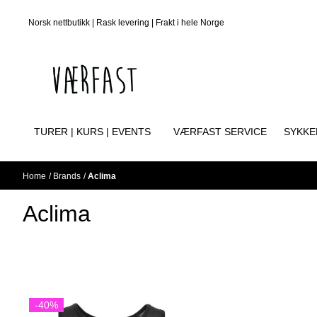
Skip to content
Norsk nettbutikk | Rask levering | Frakt i hele Norge
TURER | KURS | EVENTS
VÆRFAST SERVICE
SYKKE
Home
/
Brands
/
Aclima
Aclima
-40%