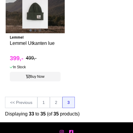
Lemmel
Lemmel Utkanten lue
399,-
499,-
In Stock
Buy Now
<< Previous
1
2
3
Displaying
33
to
35
(of
35
products)