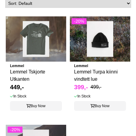
-20%
Lemmel
Lemmel
Lemmel Tskjorte
Lemmel Turpa kiinni
Utkanten
vindtett lue
449,-
399,-
499,-
In Stock
In Stock
Buy Now
Buy Now
-20%