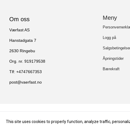
Meny
Om oss
Personvernerkl
Værfast AS
Logg på
Hanstadgata 7
Salgsbetingelser
2630 Ringebu
Åpningstider
Org. nr. 919179538
Bærekraft
Tlf:
+4747667353
post@vaerfast.no
This site uses cookies to properly function, analyze traffic, persona