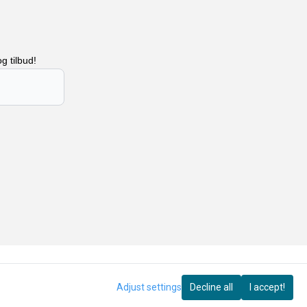
g tilbud!
Adjust settings
Decline all
I accept!