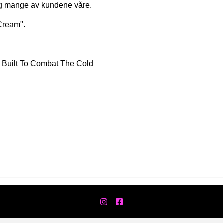
r og mange av kundene våre.
/Cream".
l Built To Combat The Cold