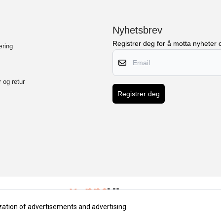
Nyhetsbrev
Registrer deg for å motta nyheter o
æring
Email
 og retur
Registrer deg
lization of advertisements and advertising.
Placeholder for rich text