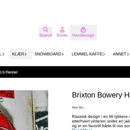
Search
Konto
Handlevogn
L
KLÆR
SNOWBOARD
LEMMEL KAFFE
ANNET
LS Flannel
Brixton Bowery H
Item No.:
Klassisk design i en litt tykker
etterhvert vinteren under en jakk
og er en favoritt både til oss som jobbe