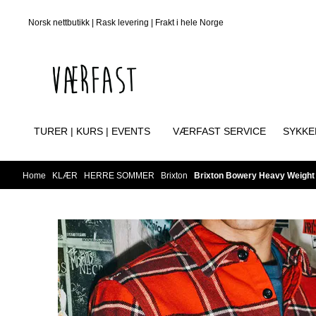
Skip to content
Norsk nettbutikk | Rask levering | Frakt i hele Norge
TURER | KURS | EVENTS
VÆRFAST SERVICE
SYKKE
Home
/
KLÆR
/
HERRE SOMMER
/
Brixton
/
Brixton Bowery Heavy Weight 