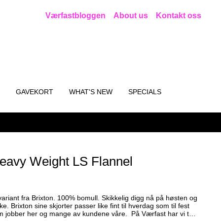
Værfastbloggen
About us
Kontakt oss
GAVEKORT
WHAT'S NEW
SPECIALS
eavy Weight LS Flannel
e variant fra Brixton. 100% bomull. Skikkelig digg nå på høsten og
e. Brixton sine skjorter passer like fint til hverdag som til fest
r her og mange av kundene våre. På Værfast har vi tatt