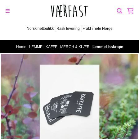
Skip to content
Norsk nettbutikk | Rask levering | Frakt i hele Norge
Home
/
LEMMEL KAFFE
/
MERCH & KLÆR
/
Lemmel Isskrape