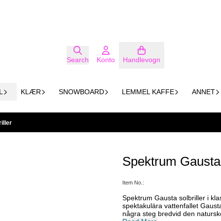
Search
Konto
Handlevogn
L
KLÆR
SNOWBOARD
LEMMEL KAFFE
ANNET
iller
Spektrum Gausta s
Item No.:
Spektrum Gausta solbriller i kla
spektakulära vattenfallet Gausta
några steg bredvid den naturs