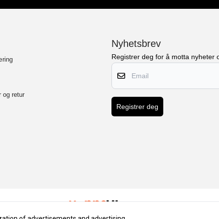
Nyhetsbrev
Registrer deg for å motta nyheter o
æring
Email
 og retur
Registrer deg
lization of advertisements and advertising.