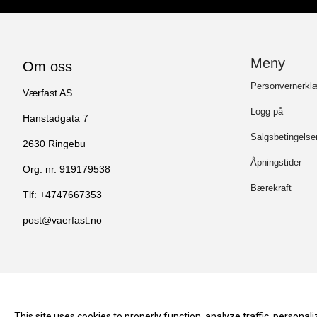
Meny
Om oss
Personvernerkl
Værfast AS
Logg på
Hanstadgata 7
Salgsbetingelser
2630 Ringebu
Åpningstider
Org. nr. 919179538
Bærekraft
Tlf:
+4747667353
post@vaerfast.no
This site uses cookies to properly function, analyze traffic, persona