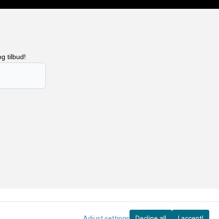
g tilbud!
Adjust settings
Decline all
I accept!