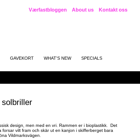
Værfastbloggen
About us
Kontakt oss
GAVEKORT
WHAT'S NEW
SPECIALS
olbriller
ssisk design, men med en vri. Rammen er i bioplastikk. Det
 forsar vilt fram och skär ut en kanjon i skifferberget bara
köna Vildmarksvägen.