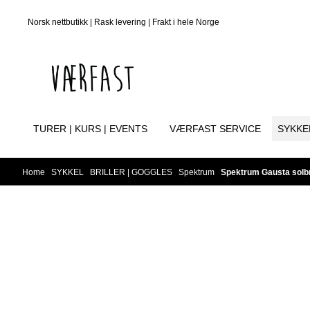
Skip to content
Norsk nettbutikk | Rask levering | Frakt i hele Norge
TURER | KURS | EVENTS
VÆRFAST SERVICE
SYKKE
Home
/
SYKKEL
/
BRILLER | GOGGLES
/
Spektrum
/
Spektrum Gausta solbr