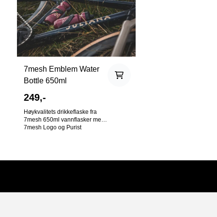
7mesh Emblem Water
Bottle 650ml
249,-
Høykvalitets drikkeflaske fra
7mesh 650ml vannflasker med
7mesh Logo og Purist
teknologi, som holder flasken
ren og flekkfri lenger. "Purist"-
teknologi: sikrer innsiden av
flasken mot vond smak, mugg
og flekker Enkel å åpne lokket,
lekker ikke Trygt å vaske i
oppvaskmaskinen (i øvre stativ,
ikke nederst) Ikke laget for å
holde på varm drikke BPA fri
Laget av "food-safe FDA
approved" materialer