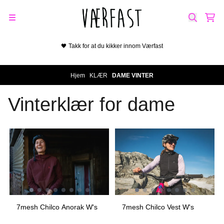
Hopp til innhold
🖤 Takk for at du kikker innom Værfast
Hjem
/
KLÆR
/
DAME VINTER
Vinterklær for dame
På lager i
På lager i
L
M, L
7mesh Chilco Anorak W's
7mesh Chilco Vest W's