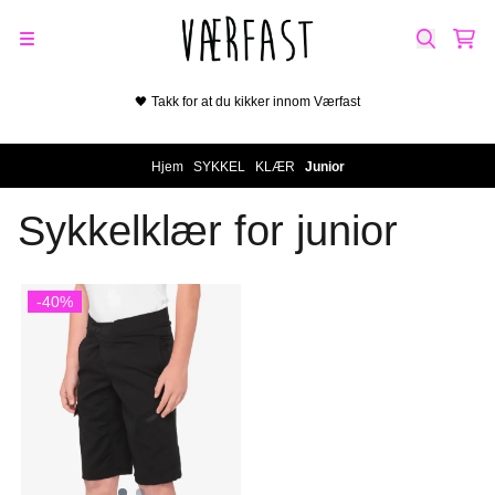
Hopp til innhold
🖤 Takk for at du kikker innom Værfast
Hjem
/
SYKKEL
/
KLÆR
/
Junior
Sykkelklær for junior
-40%