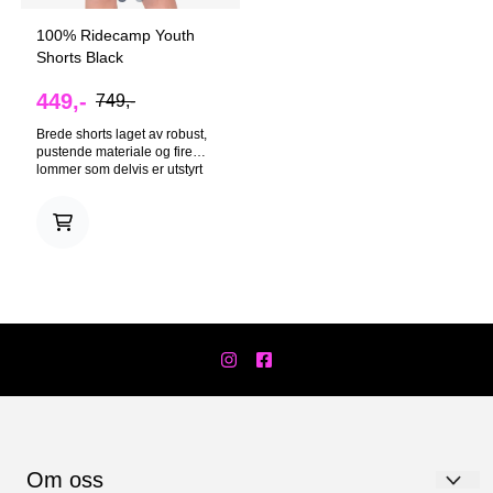
100% Ridecamp Youth
Shorts Black
449,-
749,-
Brede shorts laget av robust,
pustende materiale og fire
lommer som delvis er utstyrt
med glidelås. Det løse kuttet gir
rikelig med bevegelsesfrihet og
er egnet for et bredt spekter av
bruk fra XC til Enduro.
Om oss