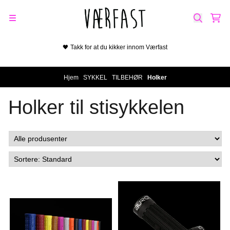
Hopp til innhold
🖤 Takk for at du kikker innom Værfast
Hjem
/
SYKKEL
/
TILBEHØR
/
Holker
Holker til stisykkelen
På lager i
På lager i
Turkis, Svart, Gum
Oransje, Svart