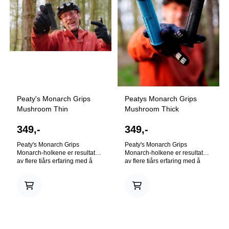
holdbarhet. En enkel og grei
lengste utforkjøringene! perfekt
måte å pimpe opp hoien med
for en hel dag på Ringebu stier
litt freshe farger!
med andre ord.
Peaty's Monarch Grips
Peatys Monarch Grips
Mushroom Thin
Mushroom Thick
349,-
349,-
Peaty's Monarch Grips
Peaty's Monarch Grips
Monarch-holkene er resultatet
Monarch-holkene er resultatet
av flere tiårs erfaring med å
av flere tiårs erfaring med å
klamre seg fast til styret for
klamre seg fast til styret for
harde livet, og en
harde livet, og en
designutviklingsprosess på 18
designutviklingsprosess på 18
måneder. I løpet av disse 18
måneder. I løpet av disse 18
månedene har Peaty's spurt
månedene har Peaty's spurt
over 1.000 mennesker om
over 1.000 mennesker om
deres holkepreferanser og
deres holkepreferanser og
utfordringer, testet utallige
utfordringer, testet utallige