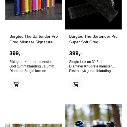
Burgtec The Bartender Pro
Burgtec The Bartender Pro
Greg Minnaar Signature ...
Super Soft Greg ...
399,-
399,-
Rått grep Knudrete mønster
Single lock on 31.5mm
God gummiblanding 31.5mm
Diameter Knudrete mønster
Diameter Single lock on
Ekstra myk gummiblanding
Burgtec Bartender Pro Grips –
Kun i Burgtec Black Burgtec
er next level holker fra Burgtec!
Bartender Pro Super Soft Grips
Som originalen er det ikke så
er testet sammen med Greg
mye fuss, enkel lock-on og
Minaar. Som originalen er det
enda mer full fart! Disse
ikke så mye fuss, enkel lock-on
holkene er laget i samarbeid
og enda mer full fart! En
med en av de mestvinnende
kombinasjonen av ekstra seig
utforkjørerne gjennom tidene,
gummi og et knudrete mønster,
Greg Minnaar. En
sørger for maksimalt grep,
kombinasjonen av seig gummi
komfort og holdbarhet, og
og et knudrete mønster, sørger
sørger for å holde klypa
for maksimalt grep, komfort og
smertefri selv i de hardeste og