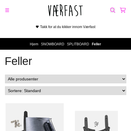
Hopp til innhold
🖤 Takk for at du kikker innom Værfast
Hjem
/
SNOWBOARD
/
SPLITBOARD
/
Feller
Feller