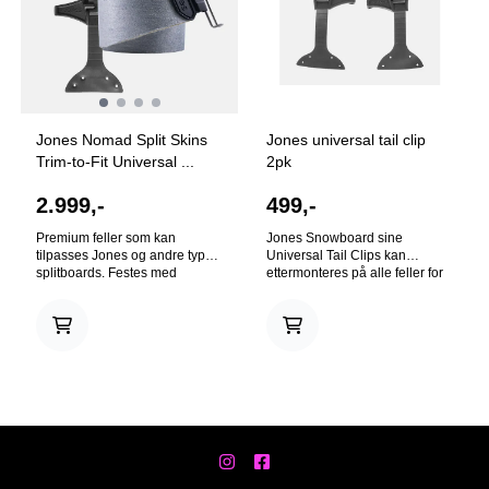
Jones Nomad Split Skins
Jones universal tail clip
Trim-to-Fit Universal ...
2pk
2.999,-
499,-
Premium feller som kan
Jones Snowboard sine
tilpasses Jones og andre type
Universal Tail Clips kan
splitboards. Festes med
ettermonteres på alle feller for
Universal Tail Clip. Favoritt
splitboard. Merk: Noe
fellene til oss på Værfast.
tilpasning må regnes med.
Fungerer fint på/av flere turer
Inneholder ett par Universal
på en dag og har godt grep
Tail Clips og nagler for feste i
opp og god glid på sklipartier.
fellene. The Universal Tail Clip
Disse fellene er universale og
is designed to keep skins
kan kuttes til ønsket
locked on in the most
lengde/bredde. Premium feller
challenging snow conditions.
med ideell kombinasjon av
The clip anchors on both the
glid, grep og slitestyrke, laget i
inner edge and outside tail
70% mohair og 30% syntetisk
edge and provides adjustable
nylon. De naturlige fibrene i
skin tension using the attached