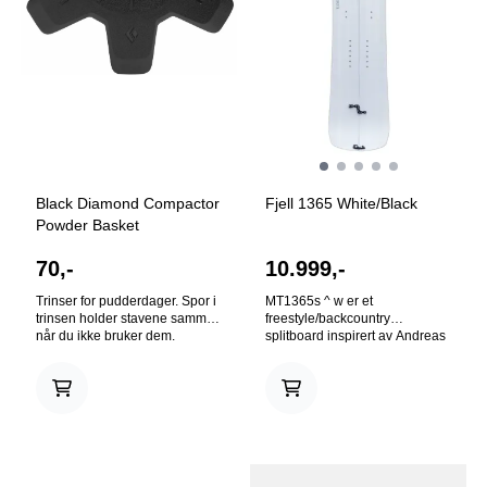
Black Diamond Compactor
Fjell 1365 White/Black
Powder Basket
70,-
10.999,-
Trinser for pudderdager. Spor i
MT1365s ^ w er et
trinsen holder stavene sammen
freestyle/backcountry
når du ikke bruker dem.
splitboard inspirert av Andreas
Kompatibelt med Compactor
Wiig ( ^ w ). Kvaliteter som stor
stavene til Balck
nose, tapered shape, samt
Diamond.Trinsen passer til alle
hybrid rocker camber gjør
skistavene fra Black Diamond.
MT1365s ^ w til et stabilt brett
Diameter: 100mm Selges i par
som responderer lett i svinger
og gir fin flyt i kjøringen. Den
litt smalere tailen gjør at brettet
sitter godt i puddersnø, og