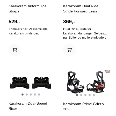
Karakoram Airform Toe
Karakoram Dual Ride
Straps
Stride Forward Lean
529,-
369,-
Kommer i par. Passer til alle
Dual Ride-Stride for
Karakoram bindinger.
karakoram-bindinger. Selges i
par Bolter og muttere inkludert
På lager i
På lager i
M
M
Karakoram Dual-Speed
Karakoram Prime Grizzly
Riser
2025