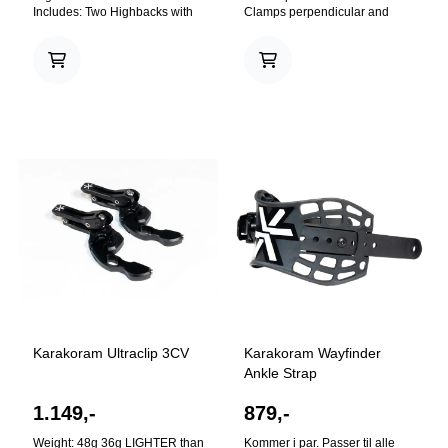
Includes: Two Highbacks with
Clamps perpendicular and
Ride-Stride forward lean, t-nuts
parallel to seam. SET SCREW
and screws. ***'10-'11 and '11-
MICRO-ADJUSTMENT
'12 model Split30 bindings will
Increase or decrease tension in
require drilling new mounting
the UltraClip with the turn of a
holes. Templates are included.
screw. Comes standard with
Ride-Stride Forward Lean
coarse thread M5-.8 top mount
Quick 1/4 turn from ride mode
hardware.
to walk mode Ride Mode: 0° to
22°, in 2° increments Walk
Mode: -8° allows for longer
stride Highback Design for an
optimized strength to weight
ratio Designed specifically for
splitboarding Power Strap Slots
Medium/Stiff Flex
Karakoram Ultraclip 3CV
Karakoram Wayfinder
Ankle Strap
1.149,-
879,-
Weight: 48g 36g LIGHTER than
Kommer i par. Passer til alle