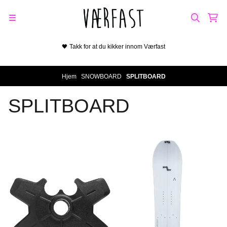
Hopp til innhold
🖤 Takk for at du kikker innom Værfast
Hjem
/
SNOWBOARD
/
SPLITBOARD
SPLITBOARD
Ikke på lager
På lager