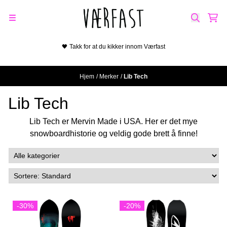
Hopp til innhold
🖤 Takk for at du kikker innom Værfast
Hjem
/
Merker
/
Lib Tech
Lib Tech
Lib Tech er Mervin Made i USA. Her er det mye
snowboardhistorie og veldig gode brett å finne!
-30%
-20%