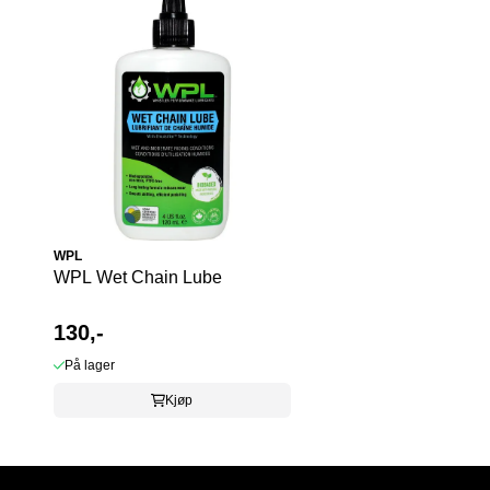
WPL
WPL Wet Chain Lube
130,-
På lager
Kjøp