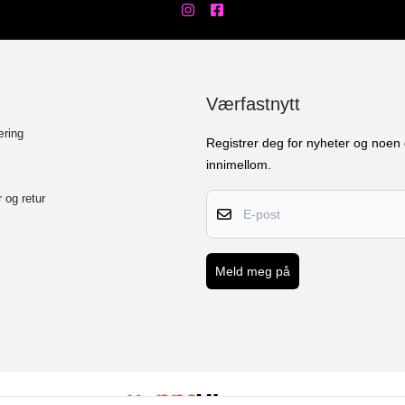
Værfastnytt
æring
Registrer deg for nyheter og noen 
innimellom.
E-post
 og retur
Meld meg på