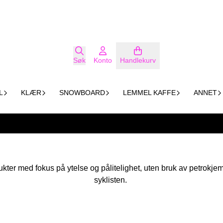
Søk
Konto
Handlekurv
L
KLÆR
SNOWBOARD
LEMMEL KAFFE
ANNET
er med fokus på ytelse og pålitelighet, uten bruk av petrokjemik
syklisten.