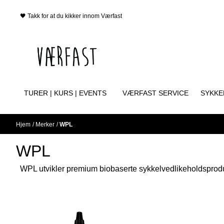
Hopp til innhold
🖤 Takk for at du kikker innom Værfast
TURER | KURS | EVENTS
VÆRFAST SERVICE
SYKKE
Hjem
/
Merker
/
WPL
WPL
WPL utvikler premium biobaserte sykkelvedlikeholdsprodukt