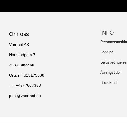
INFO
Om oss
Personvernerkl
Værfast AS
Logg på
Hanstadgata 7
Salgsbetingelser
2630 Ringebu
Åpningstider
Org. nr. 919179538
Bærekraft
Tlf:
+4747667353
post@vaerfast.no