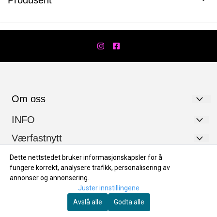
Om oss
Værfast AS
INFO
Hanstadgata 7
Personvernerklæring
Værfastnytt
2630 Ringebu
Logg på
Dette nettstedet bruker informasjonskapsler for å
Registrer deg for nyheter og noen gode tilbud innimellom.
fungere korrekt, analysere trafikk, personalisering av
Org. nr. 919179538
Salgsbetingelser og retur
E-post
annonser og annonsering.
Tlf:
+4747667353
Åpningstider
Juster innstillingene
Avslå alle
Godta alle
post@vaerfast.no
Bærekraft
www.vaerfast.no
Meld meg på