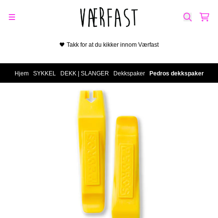
Hopp til innhold
🖤 Takk for at du kikker innom Værfast
Hjem
/
SYKKEL
/
DEKK | SLANGER
/
Dekkspaker
/
Pedros dekkspaker