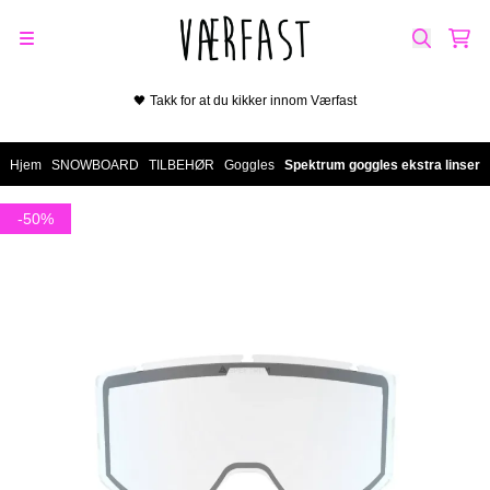
Hopp til innhold
🖤 Takk for at du kikker innom Værfast
Hjem
/
SNOWBOARD
/
TILBEHØR
/
Goggles
/
Spektrum goggles ekstra linser
-50%