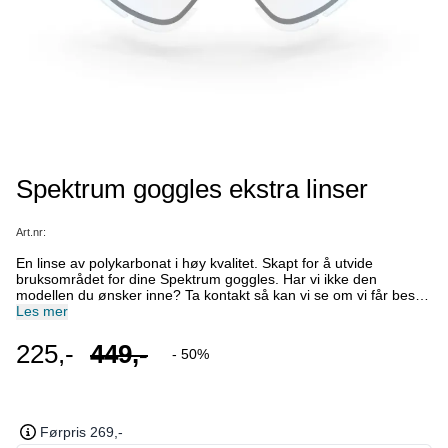
Spektrum goggles ekstra linser
Art.nr:
En linse av polykarbonat i høy kvalitet. Skapt for å utvide
bruksområdet for dine Spektrum goggles. Har vi ikke den
modellen du ønsker inne? Ta kontakt så kan vi se om vi får bestilt
fra Spektrum. Bruksområde: Kveldskjøring og veldig dårlige
Les mer
lysforhold Forhold: Kveld CAT :S0 Farge: Clear VLT: 91%
Coating: Clear
225,-
449,-
- 50%
Førpris 269,-