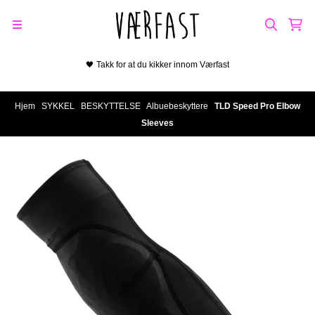
Hopp til innhold
🖤 Takk for at du kikker innom Værfast
Hjem
/
SYKKEL
/
BESKYTTELSE
/
Albuebeskyttere
/
TLD Speed Pro Elbow
Sleeves