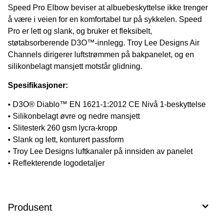
Speed ​​Pro Elbow beviser at albuebeskyttelse ikke trenger
å være i veien for en komfortabel tur på sykkelen. Speed ​​
Pro er lett og slank, og bruker et fleksibelt,
støtabsorberende D3O™-innlegg. Troy Lee Designs Air
Channels dirigerer luftstrømmen på bakpanelet, og en
silikonbelagt mansjett motstår glidning.
Spesifikasjoner:
• D3O® Diablo™ EN 1621-1:2012 CE Nivå 1-beskyttelse
• Silikonbelagt øvre og nedre mansjett
• Slitesterk 260 gsm lycra-kropp
• Slank og lett, konturert passform
• Troy Lee Designs luftkanaler på innsiden av panelet
• Reflekterende logodetaljer
Produsent