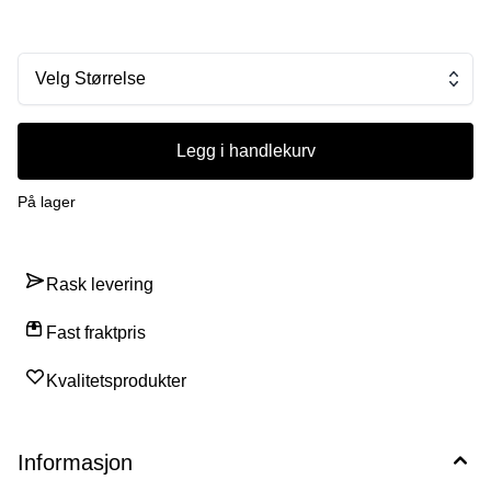
gsm lycra-kropp • Slank og lett, konturert passform • Troy Lee
Designs luftkanaler på innsiden av panelet • Reflekterende
logodetaljer
Velg Størrelse
Legg i handlekurv
På lager
Rask levering
Fast fraktpris
Kvalitetsprodukter
Informasjon