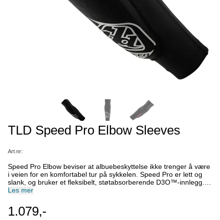
TLD Speed Pro Elbow Sleeves
Art.nr:
Speed ​​Pro Elbow beviser at albuebeskyttelse ikke trenger å være
i veien for en komfortabel tur på sykkelen. Speed ​​Pro er lett og
slank, og bruker et fleksibelt, støtabsorberende D3O™-innlegg.
Troy Lee Designs Air Channels dirigerer luftstrømmen på
Les mer
bakpanelet, og en silikonbelagt mansjett motstår glidning.
Spesifikasjoner: • D3O® Diablo™ EN 1621-1:2012 CE Nivå 1-
1.079,-
beskyttelse • Silikonbelagt øvre og nedre mansjett • Slitesterk 260