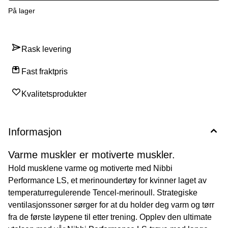
Formsydd, tettsittende passform. Modellen er 170 cm høy og har
På lager
på seg en dame Medium.
Rask levering
Fast fraktpris
Kvalitetsprodukter
Informasjon
Varme muskler er motiverte muskler.
Hold musklene varme og motiverte med Nibbi
Performance LS, et merinoundertøy for kvinner laget av
temperaturregulerende Tencel-merinoull. Strategiske
ventilasjonssoner sørger for at du holder deg varm og tørr
fra de første løypene til etter trening. Opplev den ultimate