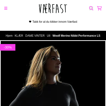
Hopp til innhold
🖤 Takk for at du kikker innom Værfast
Hjem
/
KLÆR
/
DAME VINTER
/
Ull
/
Woolf Merino Nibbi Performance LS
-30%