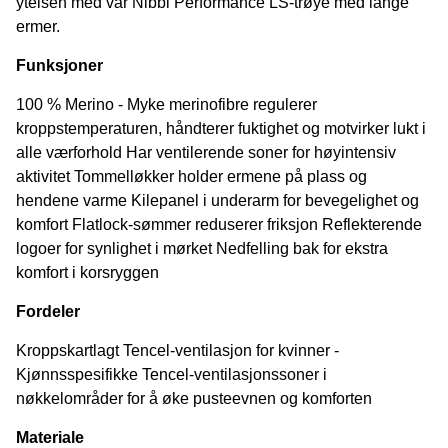
ytelsen med vår Nibbi Performance LS-trøye med lange
ermer.
Funksjoner
100 % Merino - Myke merinofibre regulerer
kroppstemperaturen, håndterer fuktighet og motvirker lukt i
alle værforhold Har ventilerende soner for høyintensiv
aktivitet Tommelløkker holder ermene på plass og
hendene varme Kilepanel i underarm for bevegelighet og
komfort Flatlock-sømmer reduserer friksjon Reflekterende
logoer for synlighet i mørket Nedfelling bak for ekstra
komfort i korsryggen
Fordeler
Kroppskartlagt Tencel-ventilasjon for kvinner -
Kjønnsspesifikke Tencel-ventilasjonssoner i
nøkkelområder for å øke pusteevnen og komforten
Materiale