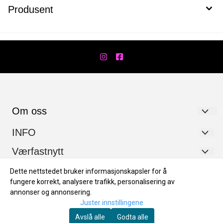
Produsent
Om oss
Værfast AS
INFO
Hanstadgata 7
Personvernerklæring
Værfastnytt
2630 Ringebu
Logg på
Dette nettstedet bruker informasjonskapsler for å
Registrer deg for nyheter og noen gode tilbud innimellom.
fungere korrekt, analysere trafikk, personalisering av
Org. nr. 919179538
Salgsbetingelser og retur
E-post
annonser og annonsering.
Tlf:
+4747667353
Juster innstillingene
Åpningstider
Avslå alle
Godta alle
post@vaerfast.no
Bærekraft