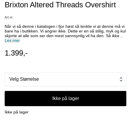
Brixton Altered Threads Overshirt
Art.nr:
Når vi så denne i katalogen i fjor høst så tenkte vi at denne må vi
bare ha i butikken. Vi angrer ikke. Dette er en så stilig, myk og kul
skjorte at alle som ser den mest sannsynlig vil ha den. Så ikke
vent for lenge. Ready. Set. Go get it! Værfast falt for fargen "Multi
Les mer
Blanket Stripe" Mer info hvis du ikke er overbevisst allerede: Som
en del av Brixtons Altered Threads-kolleksjon tar den
1.399,-
førsteklasses motetekstiler og blander dem med tradisjonelle
arbeidstøysilhuetter, og beviser at robust bruksmønster kan se
utrolig bra ut. Egenskaper The Original Work-Shirt In A Ultra Soft
Blanket Flannel Center Front Snap Pockets With Woven Label
Adjustable Sleeve Cuff Corduroy Details At Interior Collar Stand,
Under Chest Pocket Flaps Fit: Relaxed Fit Material: 82%
Velg Størrelse
Polyester 11% Wool 6% Nylon 1% Other
Ikke på lager
Ikke på lager