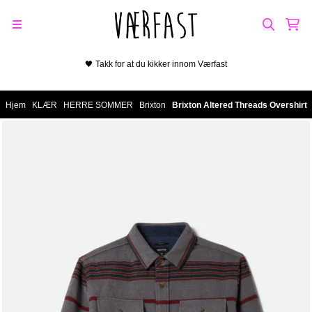
Hopp til innhold
🖤 Takk for at du kikker innom Værfast
Hjem
/
KLÆR
/
HERRE SOMMER
/
Brixton
/
Brixton Altered Threads Overshirt