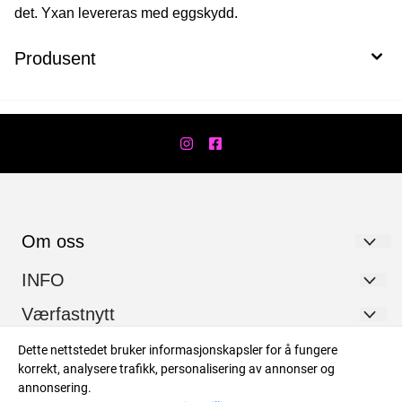
det. Yxan levereras med eggskydd.
Produsent
Om oss
Værfast AS
INFO
Hanstadgata 7
Personvernerklæring
Værfastnytt
2630 Ringebu
Logg på
Dette nettstedet bruker informasjonskapsler for å fungere
Registrer deg for nyheter og noen gode tilbud innimellom.
korrekt, analysere trafikk, personalisering av annonser og
Org. nr. 919179538
Salgsbetingelser og retur
E-post
annonsering.