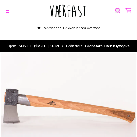
Hopp til innhold
🖤 Takk for at du kikker innom Værfast
Hjem
/
ANNET
/
ØKSER | KNIVER
/
Gränsfors
/
Gränsfors Liten Klyveøks