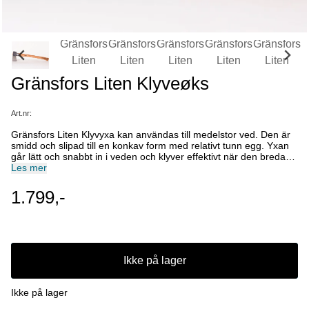
Gränsfors Liten Klyveøks
Art.nr:
Gränsfors Liten Klyvyxa kan användas till medelstor ved. Den är
smidd och slipad till en konkav form med relativt tunn egg. Yxan
går lätt och snabbt in i veden och klyver effektivt när den bredare
delen pressar isär träet. Skaftet har en skyddande skaftholk av
Les mer
stål under yxhuvudet och cirkulära räfflor längst ut för att ge ett
bra grepp. Klyvyxor bör inte användas för att slå med på en vedkil
1.799,-
eller användas som slagkil. Endast Släggyxan är gjord för det.
Yxan levereras med eggskydd.
Ikke på lager
Ikke på lager