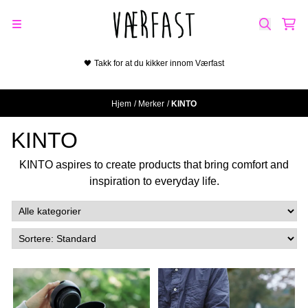
Hopp til innhold
🖤 Takk for at du kikker innom Værfast
Hjem
/
Merker
/
KINTO
KINTO
KINTO aspires to create products that bring comfort and
inspiration to everyday life.